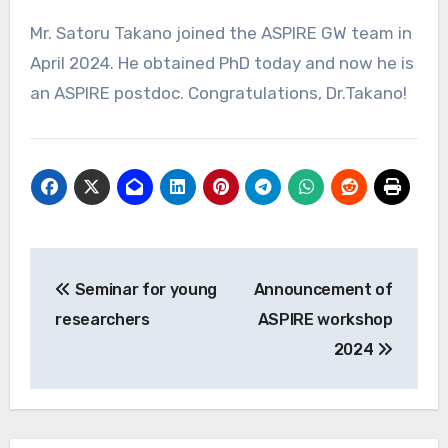
Mr. Satoru Takano joined the ASPIRE GW team in
April 2024. He obtained PhD today and now he is
an ASPIRE postdoc. Congratulations, Dr.Takano!
投
Seminar for young
Announcement of
稿
researchers
ASPIRE workshop
ナ
2024
ビ
ゲ