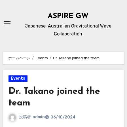
内
容
ASPIRE GW
を
Japanese-Australian Gravitational Wave
ス
Collaboration
キ
ッ
プ
ホームページ
Events
Dr. Takano joined the team
Events
Dr. Takano joined the
team
投稿者
admin
06/10/2024